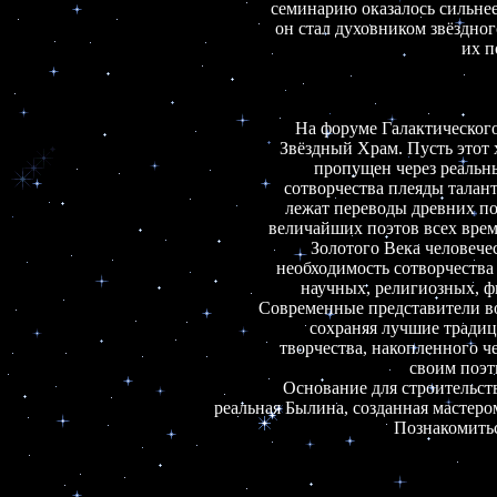
семинарию оказалось сильнее
он стал духовником звёздного
их п
На форуме Галактического 
Звёздный Храм. Пусть этот х
пропущен через реальны
сотворчества плеяды талант
лежат переводы древних по
величайших поэтов всех врем
Золотого Века человечест
необходимость сотворчества 
научных, религиозных, фи
Современные представители во
сохраняя лучшие традиц
творчества, накопленного ч
своим поэт
Основание для строительств
реальная Былина, созданная мастеро
Познакомитьс