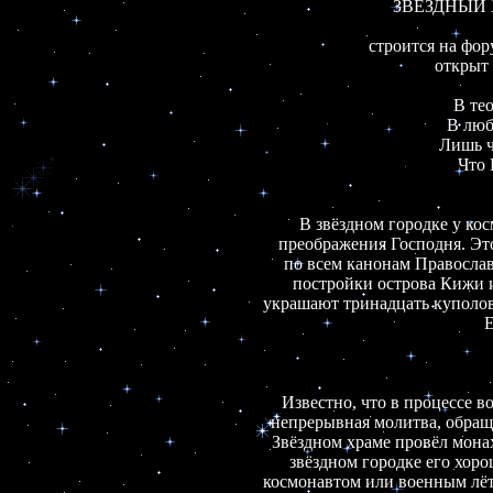
ЗВЁЗДНЫЙ 
строится на фор
открыт 
В тео
       В л
             Лиш
                 
В звёздном городке у ко
преображения Господня. Это
по всем канонам Православ
постройки острова Кижи и
украшают тринадцать куполов
Е
Известно, что в процессе в
непрерывная молитва, обращё
Звёздном храме провёл монах
звёздном городке его хорош
космонавтом или военным лёт