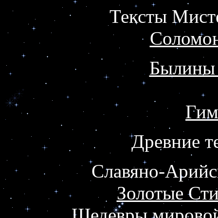
Тексты Мист
Соломон
Былины 
Гим
Древние т
Славяно-Арий
Золотые Ст
Шедевры мировой