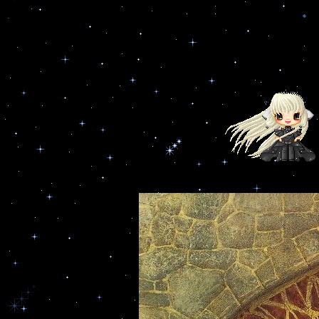
Эхо Феано