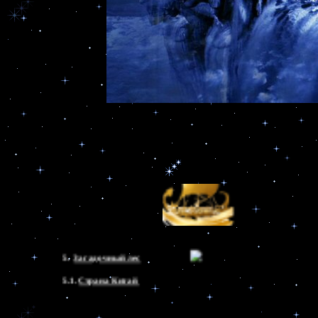
2.3. 
3. 
Река

Времен
 - изречения мудрецов
4. 
5.  
Загадочный лес
5.1. 
5.2. 