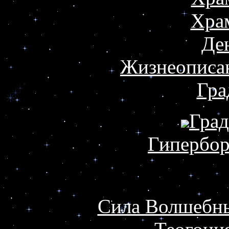
Хра
Де
Жизнеописан
Гра
Гра
Гипербор
Сила Волшебны