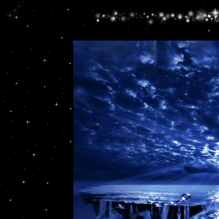
Островные маршруты
1.  
2. 

Гавань Счастья
2.1. 

Райский Сад
2.2. Эхо  