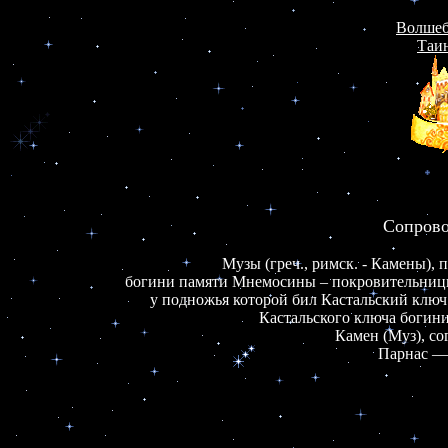
Волшеб
Таи
Музы (греч., римск. - Камены), п
богини памяти Мнемосины – покровительницы п
у подножья которой бил Кастальский ключ
Кастальского ключа богини
Камен (Муз), сог