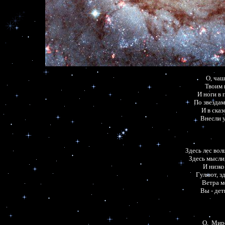
О, чаш
Твоим 
И ноги в 
По звездам
И в сказ
Внесли у
Здесь лес вол
Здесь мысли,
И низко
Гуляют, з
Ветра м
Вы - дет
О,  Мир