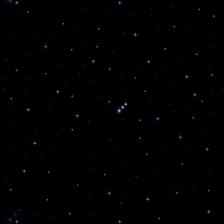
9.3. 
Золотая паутинка
9.4. 
Посольства Острова
10. 
Морское Дно
10.1.
Град Мудрецов
10.2.
Небо Земли
10.3.
Золотая паутинка
11.
К Мирозданию Водоворот
11.1 
Зал Мистерий
11.2 
Вход в Святилище Острова
11.3 
Алтарь Острова
11.4 
Святилище Любви