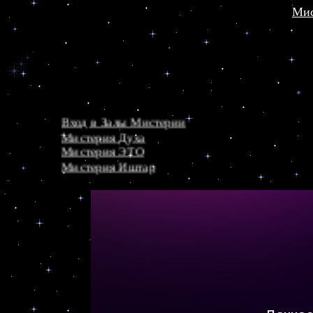
Мис
Вход в Залы Мистерии
Мистерия Духа
Мистерия ЭТО
Мистерия Иштар
Сказка о Начале
Башня Сокровищ
Мистерион Феано
(Эзоп)
Тайны и Чудеса
Космическая этика
Небеса Эхо
Часовня Времен
Светлица Любви
Мистерия Орфея
Золотые стихи Пифагора
Мистерия Ума и Чувств
Мистерия Слова
Мистерия Единства