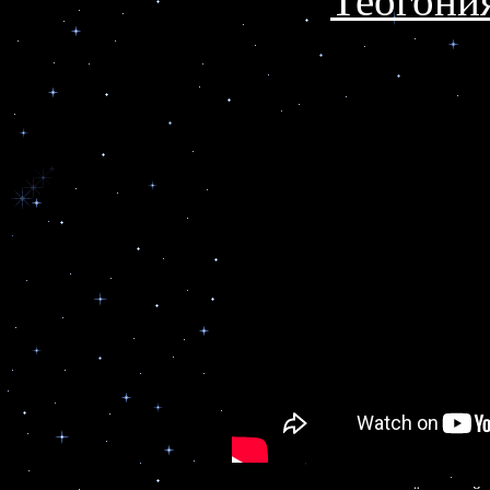
Теогони