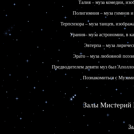
Талия – муза комедии, изоб
Полигимния – муза гимнов и 
Терпсихора – муза танцев, изображ
Урания– муза астрономии, в кач
Эвтерпа – муза лирическ
Эрато – муза любовной поэзи
Предводителем девяти муз был Аполлон-
Познакомиться с Музами 
Залы Мистерий 
За