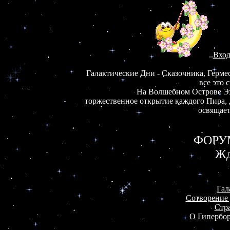
..
Вход
Галактические Дни - Сказочника, Гермес
все это 
На Волшебном Острове Эх
торжественное открытие каждого Пира, д
ФОРУМ
Жд
Гал
Сотворение 
Стр
О Гипербор