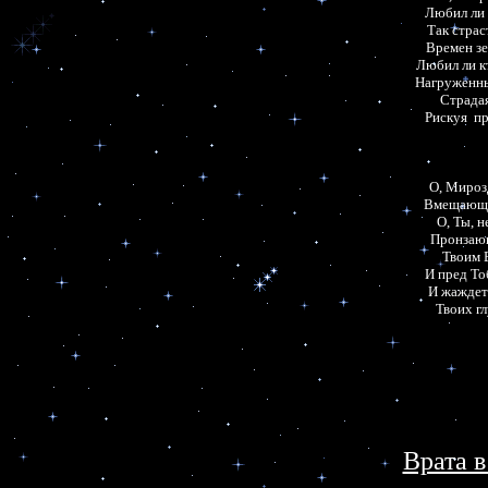
Любил ли к
Так страс
Времен зе
Любил ли к
Нагруженный
Страдая
Рискуя  п
О, Мирозд
Вмещающий
О, Ты, 
Пронзающ
Твоим 
И пред То
И жаждет
Твоих гл
Врата 