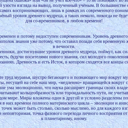
ущена ошибка» или «он не учёл кое-что» – то не понимают во вс
й узости взгляда на вывод, полученный учёным. В большинстве сл
самих воспринимающих, лишь в рамках их современного пониман
ёный уровня древнего мудреца, а таких немало, никогда не буде
для со-временников, в любом времени!

еменен и потому недоступен современникам. Уровень древнего 
толок знания уже потому, что оставил позади себя временную жи
в вечности.

енники, достигнувшие уровня древнего мудреца, поймут, как сил
 есть, будучи носителями нового знания, сил молодого поколения,
рзаниях. Древность и есть Исток, в котором сходятся все концы с
е труд муравья, шустро бегающего и познающего мир вокруг мур
ы, несущей на себе наш мир, «медленно» вращающейся вокруг с
ние ума эволюционно, что наука расширяет границы своих владен
читывают кольцеобразность или тороидальность пути, не учитыва
дом мире. Миры вложены один в другой и условно разделены по 
я в них времени полного материнского цикла – эволюции и инво
точек может быть столько, сколько мыслимо, но для каждого взгл
 неповторимая, точка фазового перехода личного восприятия от 
к планетарному, иному.
