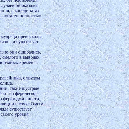
ех без исключения 

учаев он оказался 

ия, в координатах 

т понятен полностью 

мудреца превосходит 

знь, и существует 

ьно они ошибались, 

 смелого в выводах 

истемных времён.

авейника, с трудом 

олнца.

ий, такие шустрые 

ют и сферическое 

сферам духовности, 

люции в точке Омега. 

яда существует 

своего уровня 
