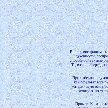
Волны, воспринимаемы
духовности, распро
способности активиров
Те, в свою очередь, 
При набегании духовн
как результат торм
материнскую ось, про
замкнуто, но мир
Пример. Когда пото