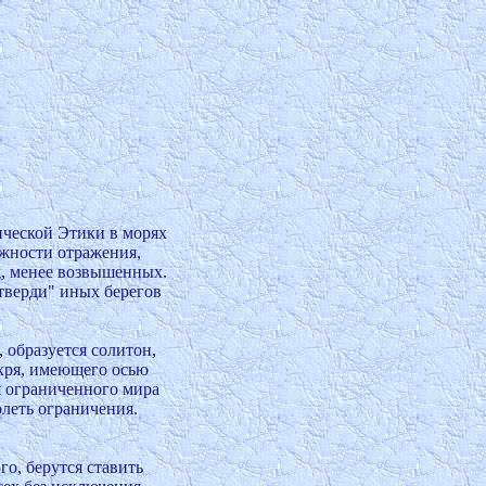
еской Этики в морях 

жности отражения, 

, менее возвышенных. 

верди" иных берегов 

образуется солитон, 

ря, имеющего осью 

 ограниченного мира 

еть ограничения.

, берутся ставить 
