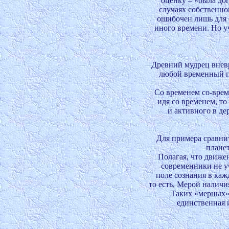
оценку – «была доп
случаях собственно
ошибочен лишь для 
иного времени. Но уч
Древний мудрец вневр
любой временный по
Со временем со-врем
идя со временем, то
и активного в де
Для примера сравнит
планет
Полагая, что движе
современники не у
поле сознания в каж
то есть, Мерой наличи
Таких «мерных» 
единственная и