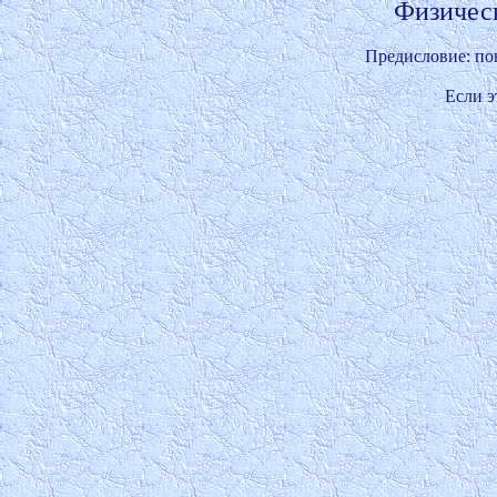
Предисловие: пон
Если э