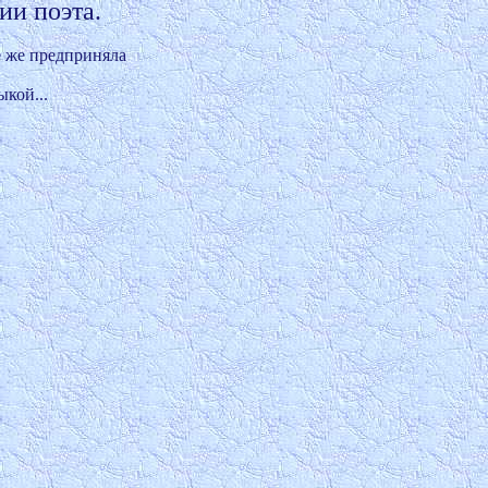
 же предприняла 

ой... 
