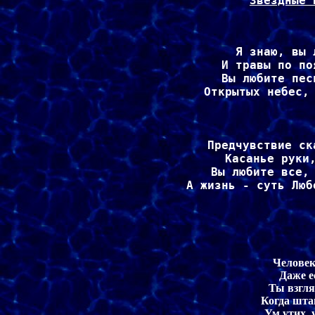
Звёздные 
Я знаю, вы 
И травы по по
Вы любите пес
Открытых небес, 
Предчувствие ск
Касанье руки,
Вы любите все, 
А жизнь - суть Люб
Человек 
Даже е
Ты взгля
Когда шта
Ум утих, 