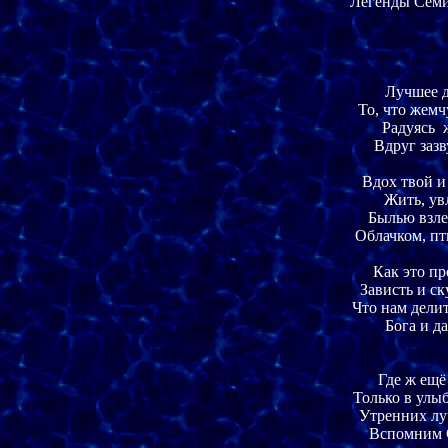
Легенды Семи М
Лучшее д
То, что жемч
Радуясь  
Вдруг зазв
Вдох твой и 
Жить, увл
Былью взлет
Облачком, пт
Как это пр
Зависть и ск
Что нам делит
Бога и д
Где ж ещё
Только в улыб
Утренних лу
Вспомним С