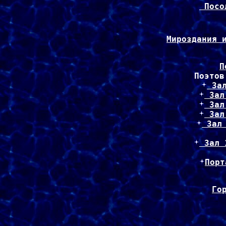
 Посо
Мироздания 
 За
 Зал
 Зал
 Зал
 Зал
 Зал 
Порт