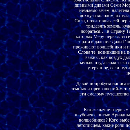
дивными дивами Семи Морей
незнаемо зачем, налетела 
дохнула холодом, охнула 
Сила, похитившая сей перга
тридевять земель, куд
добраться…  в Страну Та
которых Меру первая, за се
врата в дальние Дали Гала
проживают волшебники и пр
Слова те, возникшие на п
важны, как воздух дых
музыканту, а сюжет сказ
утерянное, если пути
н
Давай попробуем написать 
земных и превращений-метам
эти смелому путешествен
Кто же начнет первым с
клубочек с нитью Ариадны?
волшебников? Кого выбер
летописцем, какие роли п