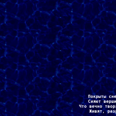
Покрыты сне
Сияют верши
Что вечно твор
Живят, раз