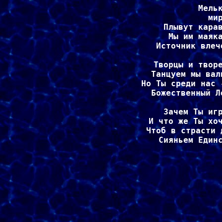
Мельк
мир
Плывут карав
Мы им маяка
Источник влеч
Творцы и творе
Танцуем мы вал
Но Ты среди нас 
Божественный Л
Зачем Ты игр
И что же Ты хоч
Чтоб в страсти 
Сияньем Единс