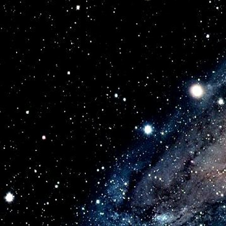
Зачем уму отныне доверяться,

Когда за рамки вырос и исчез?

В безумстве  могут ярче  проявляться

Творца владенья истинных чудес.

4.

Как  сравнивать  нетождества  творенья?

Зачем пустые хлопоты  ума?

Ведь образы и звуки – вдохновенье!

И в каждом новом вдохе жизнь сама.

5. 

Земные чувства светят сквозь оконце,

Но чувственная  звезд  волшебных даль

Раскручивает замыслы  у солнца,

Цветет звездой  загадочный миндаль.

6.

И образы  дождем  перетекают
