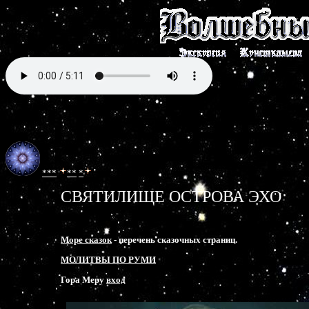
***
**
*
СВЯТИЛИЩЕ ОСТРОВА ЭХО
Море сказок
- перечень сказочных страниц.
МОЛИТВЫ ПО РУМИ
Гора Меру 
вход