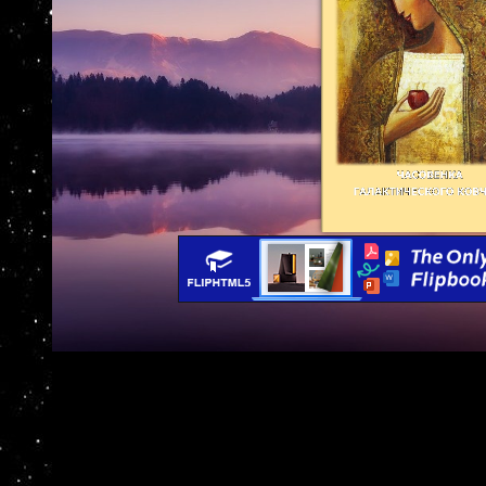
Бесконечность… конечна,

…да в этом секрет.

Не отказывайте нашей живой планете в Высшем Р
Нет контакта с инопланетянами, сетуют иные, да 
Нам кажутся иллюзорными чуждая уму человека с
кажемся кому-то иллюзорными. С учетом нашей 
На кого похожи люди в мире образов мысли? На 
облака, резонирующие по-разному в каждом из ур
по-разному резонирующих на внешние воздействия
и на более плотных уровнях, звуковых (в виде об
постзвуковых (письменность, образы), физических
произведений искусства…), химических, генетичес
Неисчерпаема глубина моря Сознания, как неисче
В зависимости от того, с кем или чем в данный м
он и реагирует, и фантазирует, фокусируется или
Как неповторимо прошлое, так и будущее у каждог
О,  ЛЮДИ
