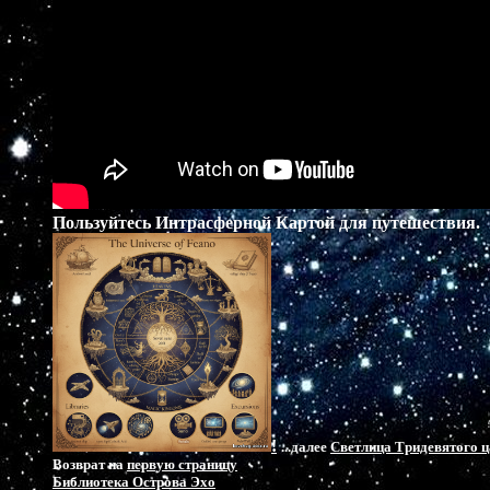
Вы – спящие боги!  

Иголка я ваша!

Не все мы равны, но все равновелики,

И суть наша - грани кристалла  и Лики!

А сами вершины -  Безмерия  Чаша…

Слова не загадки…  

Вы - тайна  в мирах,

Пользуйтесь Интрасферной Картой для путешествия.
Вы сами волшебные дверцы, 

вы  входы

В  миры  колдовские, вы суть  переходы

Галактик, когда побеждаете страх…

Свой  собственный страх: 

не суметь  перейти,

Не смочь стать таким, как мечталося в детстве,

!
...далее
Светлица Тридевятого ц
О,  люди - Цари, перед вами  наследство

Возврат на
первую страницу
Сокровищ Времен!  

Библиотека Острова Эхо