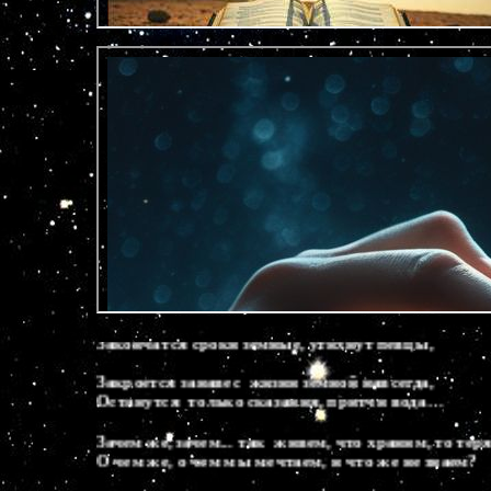
Напрасно ли в творческих муках страдают творц
Закончатся сроки земные, утихнут певцы,

Закроется занавес  жизни земной навсегда,

Останутся  только сказания, притчи вода…

Зачем же, зачем... так  живем, что храним, то теря
О чем же, о чем мы мечтаем, и что же не знаем?

О тайне, что в  сердце сокрыта,  все  думы  мои…

Напрасно ль  бежим  суеты, если радостны  дни?
