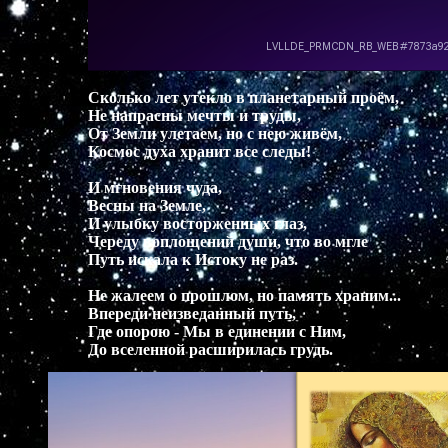
Эй ты, самый умный!

…Восхищённый мгновеньем,

денёк подожди

И увидишь – напрасно…

Меняется всё.

Сколько лет утекло в планетарный проём,

В капле каждой миры, море капель – дожди,

Не напрасны мечты и труды,

Повторения нет…

От Земли улетаем, но с нею живём,

А куда же несёт

Космос духа хранит все следы!

Быстротечная реченька

звёздную ночь?

И мгновения чуда,

Но прислушайся…

Весны на Земле,

тихо плывут облака…

И улыбку восторженных глаз,

Пониманье сильно,

Череду воплощений души, что во мгле

а познать всё… невмочь.

Путь искала к Истоку не раз.

Восхитись восприятью небес ветерка…

Не жалеем о прошлом, но память храним...

Познавая,

Впереди неизведанный путь,

летим мы за знаньями…

Где опорою - Мы в единении с Ним,

но

Перед нами…

две бездны,

вот тьма, а вот свет!

Совмести восприятьем…

сквозь жизни окно…
