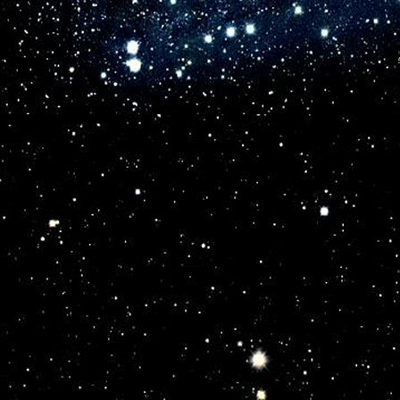
Все - лишь игра  Творца  миров  во Благо  истинн
О,  Человек, твои  труды  сорвут  чадры  ночной  
О, Свет  звезды, что светит нам 

	Во веки, всюду, хоть незрим,

		Ты  странник мира, пилигрим,

			Искатель ты и Цель  векам!

1.

Твой ум приучен к образам и звукам,

А в свете истин  только аромат...

Кружение мечты по гало-югам

И Безвременья вечный  звездный сад.

2.

Привязан ум и к первоцифрам счета,

К пространству и ко многим временам,

А в свете истин бесконечны  соты

Возможностей круженья по виткам.

3.
