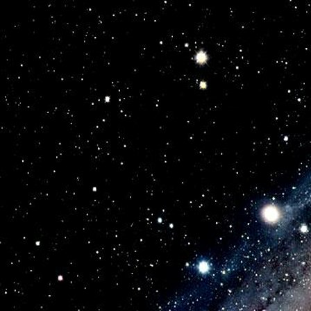
Внутри, но сохраняется  движенье.

Зачем существованью  мира нормы,

Когда  искрятся  радостью  мгновенья.

11

Меняя  ритмы  ароматов  дивных,

Ты  ощутишь  моря в  самом  себе.

Твоим дыханьем станут звуки  гимнов

Для тех,  кого  назначишь ты  судьбе.

12.

Понять не силься, научись  безумству

За рамками  времен и бытия.

И пусть не доверяешься ты чувству,

Оно тебе доверит суть всех «я».

Феанa