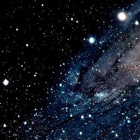
Галактик 

Безвременья!

О, человек, 

Ты - плод творенья,

Источник  жизни  бытия.

Прошу я, вспомни о Себе,

Несущий Свет из тьмы  в Дали!

Знай,  гимны  всех времен  Земли

Поют  победу  сил в борьбе с невежеством и  слепо
Что свойственны, отчасти, тем, кто  глух к душе и
Мирской  охвачен  суетой…

О, человек,  знай, пробужденье

Настигнет каждого из  нас, но лишь прозревшего 
От  смерти  бренного  движенья…

Душа, блистание  твое в ночном  извечном  хорово
Маяк  и Память в  древнем роде, хранящие  суть
Секрет златого Чисел ряда, Гармония  и связь све
В структуре качественных  сил,  все -  лишь зна