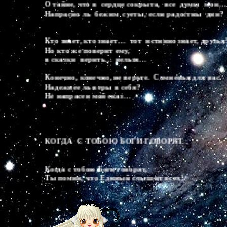
Кто знает, кто знает…  тот  истинно знает, друзья!
Но кто же поверит ему, 

в сказки  верить… нельзя…

Конечно, конечно, не верьте.  Сомненья для вас

Надежнее ль веры в себя? 

Не напрасен мой сказ…

КОГДА  С ТОБОЮ БОГИ ГОВОРЯТ

Когда с тобою Боги говорят, 

Ты помни, что Единый слышит всех!

И пусть уловишь  чей-то странный смех,

Цени неповторимый свой наряд.

           Хоть окрики клокочут за спиной,

Ты верь в себя!  Слепцам не распознать

Одежды духа, мудрой речи гладь.
