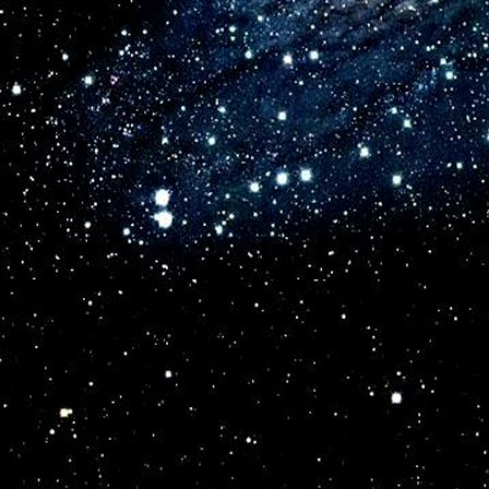
В насыщенность  характеров  своих.

Что  звуки и цвета?  Они  играют

Друг в друга, нет и длительности  в  них.

7.

Но то, что есть, поверь, невыразимо,

Уму понять сие не суждено.

А сердце в воле  жажды пилигрима,

В фантазии  Любви веретено.

8.

Весь многомерный мир в единстве  цели,

Вне цели нет миров и нет Творца.

Одну ее держи лишь на прицеле

И Одному доверь секрет конца.

9.

Наш ум приучен думать постоянно,

Но в парадоксах мысли существо,

Любые перемены многогранно

Хранят и умножают  мастерство.

10.

Пределов нет, как в облаке нет формы
