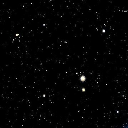
К ним ведут все  пути!

Сайт
И тот, кто стремится,  находит  Себя,

А кто не стремится, тот спит, но проснется,

Когда на иголку случайно наткнется,

А нет, так найду я  сама  Короля…

И  вмиг  разбужу!  

Не  посмеешь уже

Ты  спящим казаться  себе. 

О, мой бог!

Ты  царь и  творец.  

Знай, пришел нынче  срок

Открытости  сердца, а ты… в парандже…

СВЕТ  ЗВЕЗДЫ!

О, ты, забывшая себя

Звезда 
