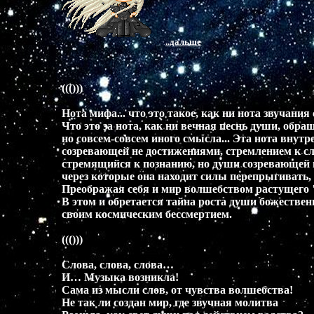
Твори миры в созвучии с Собой!

..дальше
Искрятся  бриллианты слов в купели,

Позволь им расплескаться в небесах!

Да сохранят Иисус их и Аллах,

((()))

Спиралью Млечной  вскружат  мир метели!

Нота мифа... что это такое, как ни нота звучания с
Что это за нота, как ни вечная песнь души, обращ
Смотри вперед, ведь ярче солнца взгляд,

но совсем-совсем иного смысла... Эта нота внутр
И сказки воцарятся  здесь на троне,

созревающей не достижениями, стремлением к слав
Ты правь смелее в золоте  Закона,

стремящийся к познанию, но души созревающей по
Когда с тобою Боги говорят.

через которые она находит силы перепрыгивать, 
Преображая себя и мир волшебством растущего "м
В этом и обретается тайна роста души божественн
своим космическим бессмертием. 

И если  замолчат Они, узнай

Того, Кто все звучания творит

((()))

В мирах, и в ком  Единства Суть - Магнит.

Ликуй, сей Миг и есть желанный рай!

Слова, слова, слова…  

И… Музыка возникла!

Сама из мысли слов, от чувства волшебства!

Не так ли создан мир, где звучная молитва

На клинописных табличках, сохранившихся со в