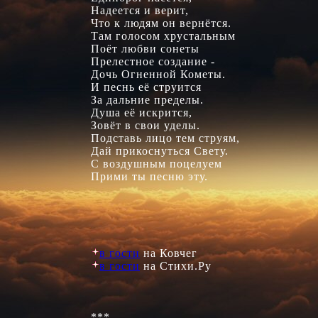
Надеется и верит,

Что к людям он вернётся.

Там голосом хрустальным

Поёт любви сонеты

Прелестное создание -

Дочь Огненной Кометы.

И песнь её струится

За дальние пределы.

Душа её искрится,

Зовёт в свои уделы.

Подставь лицо тем струям,

Дай прикоснуться Свету.

С воздушным поцелуем

Прими ты песню эту.

в гости
в гости
 на Стихи.Ру

***
