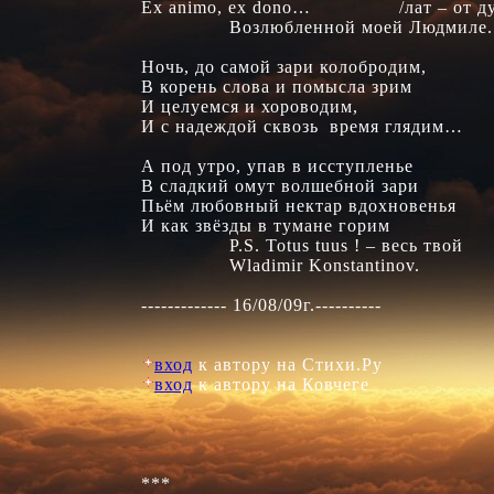
Ex animo, ex dono…                /лат – от 
                Возлюбленной моей Людмиле.

Ночь, до самой зари колобродим,

В корень слова и помысла зрим

И целуемся и хороводим,

И с надеждой сквозь  время глядим…

А под утро, упав в исступленье

В сладкий омут волшебной зари

Пьём любовный нектар вдохновенья

И как звёзды в тумане горим

                P.S. Totus tuus ! – весь твой

                Wladimir Konstantinov.

------------- 16/08/09г.----------

вход
вход
 к автору на Ковчеге

***
