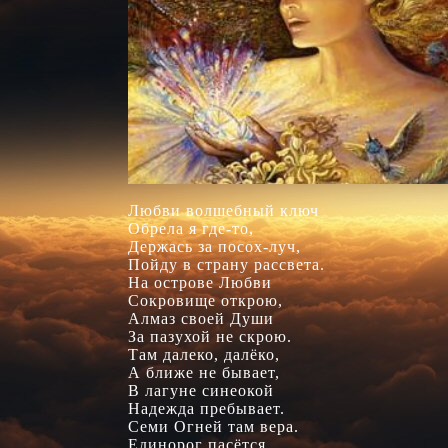
Любви волшебный ключ

Обрела я где-то,

Держась за посох-луч,

Пойду в страну рассвета.

На острове Любви

Сокровище открою,

Алмаз своей Души

За пазухой не скрою.

Там далеко, далёко,

А ближе не бывает,

В лагуне синеокой

Надежда пребывает.

Семи Огней там вера.

Единорог пасётся,
