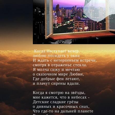
 Когда наступает вечер,

люблю посидеть у окна

И ждать с нетерпеньем встречи,

смотря в отраженье стекла.

Я молча сижу и мечтаю

о сказочном мире Любви,

Где добрые феи летают,

и плачут сирены вдали.

Когда я смотрю на звёзды,

мне кажется, что в небесах -

Детские сладкие грёзы

о дивных и красочных снах,

Что где-то на дальней планете 
