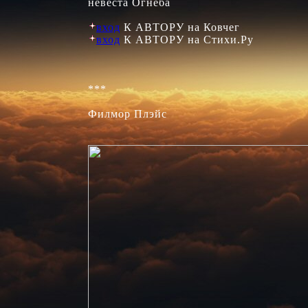
невеста Огнеба

вход
вход
 К АВТОРУ на Стихи.Ру

***

Филмор Плэйс
