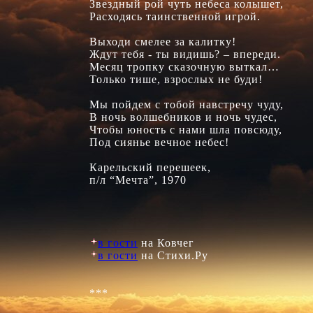
Звездный рой чуть небеса колышет,

Расходясь таинственной игрой.

Выходи смелее за калитку!

Ждут тебя - ты видишь? – впереди.

Месяц тропку сказочную выткал…

Только тише, взрослых не буди!

Мы пойдем с тобой навстречу чуду,

В ночь волшебников и ночь чудес,

Чтобы юность с нами шла повсюду,

Под сиянье вечное небес!

Карельский перешеек,

п/л “Мечта”, 1970

в гости
в гости
 на Стихи.Ру

***
