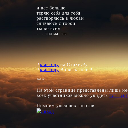
и все больше

теряю себя для тебя

растворяюсь в любви

сливаюсь с тобой

ты во всем

. . . только ты

к автору
к автору
 Во весь голос!

***

На этой странице представлены лишь нес
всех участников можно увидеть 
тут - со
..вход