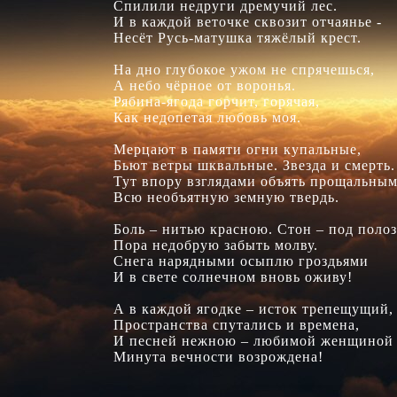
Спилили недруги дремучий лес.

И в каждой веточке сквозит отчаянье -

Несёт Русь-матушка тяжёлый крест.

На дно глубокое ужом не спрячешься,

А небо чёрное от воронья.

Рябина-ягода горчит, горячая,

Как недопетая любовь моя.

Мерцают в памяти огни купальные,

Бьют ветры шквальные. Звезда и смерть.

Тут впору взглядами объять прощальным
Всю необъятную земную твердь.

Боль – нитью красною. Стон – под полоз
Пора недобрую забыть молву.

Снега нарядными осыплю гроздьями

И в свете солнечном вновь оживу!

А в каждой ягодке – исток трепещущий,

Пространства спутались и времена,

И песней нежною – любимой женщиной 
Минута вечности возрождена!
