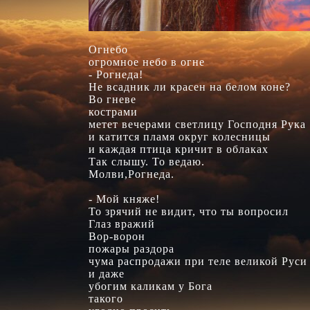
Огнебо

огромное небо в огне

- Рогнеда!

Не всадник ли красен на белом коне?

Во гневе

кострами

метет вечерами светлицу Господня Рука

и катится пламя округ колесницы

и каждая птица кричит в облаках

Так слышу. То ведаю.

Молви,Рогнеда.

- Мой княже!

То зрячий не видит, что ты вопросил

Глаз вражий

Вор-ворон

пожары раздора

чума распродажи при теле великой Руси

и даже

убогим каликам у Бога

такого
