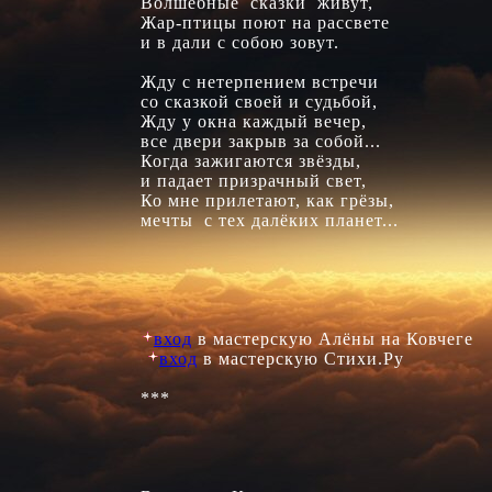
Волшебные  сказки  живут,	

Жар-птицы поют на рассвете

и в дали с собою зовут.

Жду с нетерпением встречи 

со сказкой своей и судьбой,

Жду у окна каждый вечер, 

все двери закрыв за собой...

Когда зажигаются звёзды, 

и падает призрачный свет,

Ко мне прилетают, как грёзы, 

мечты  с тех далёких планет...

вход
 в мастерскую Алёны на Ковчеге

вход
 в мастерскую Стихи.Ру 

***
