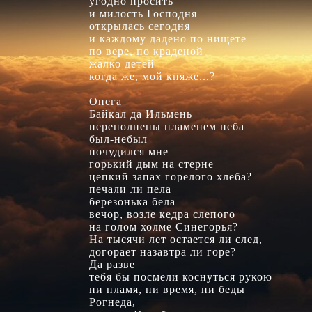
угодно просить

и милость Господня

открылась сегодня

и каждому дадено по нищете

по вере, по краденой

жалко детей

когда же, мой княже...?

Онега

Байкал да Ильмень

переполнены пламенем неба

был-небыл

почудился мне

горький дым на стерне

цепкий запах горелого хлеба?

печали ли пела

березонька бела

вечор, возле кедра слепого

на голом холме Синегорья?

На тысячи лет остается ли след,

догорает назавтра ли горе?

Да разве

тебя бы посмели коснуться рукою

ни пламя, ни время, ни беды

Рогнеда,
