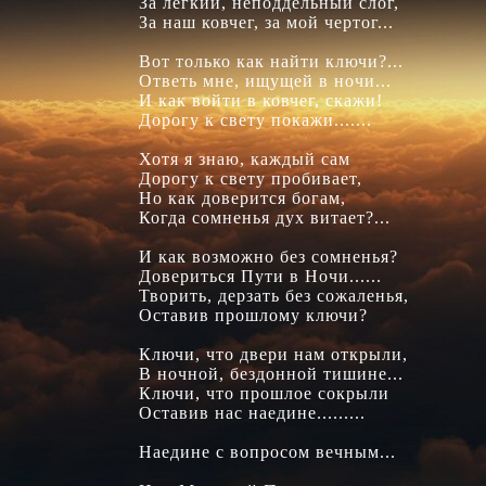
За легкий, неподдельный слог,

За наш ковчег, за мой чертог...

Вот только как найти ключи?...

Ответь мне, ищущей в ночи...

И как войти в ковчег, скажи!

Дорогу к свету покажи.......

Хотя я знаю, каждый сам

Дорогу к свету пробивает,

Но как доверится богам,

Когда сомненья дух витает?...

И как возможно без сомненья?

Довериться Пути в Ночи......

Творить, дерзать без сожаленья,

Оставив прошлому ключи?

Ключи, что двери нам открыли,

В ночной, бездонной тишине...

Ключи, что прошлое сокрыли

Оставив нас наедине.........

Наедине с вопросом вечным...
