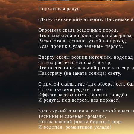
Порхающая радуга

(Дагестанские впечатления. На снимке а
Огромная скала осадочных пород,

Что вздыблена внаклон вулкана жерлом,

Расколота в теснине, узкой на проход,

Куда проник Сулак зелёным перлом.

Вверху скалы возник источник, водопад -
Струю рассеять успевает ветер,

Что по теснине скальной разогнаться рад
Навстречу (на закате солнца) свету.

С другой скалы, где (для обзора) есть бал
Струя цветами радуги сияет -

Эффект рассеянными каплями рождён,

И радуга, под ветром, вся порхает!

Здесь яркий символ дагестанской красоты
Теснины и слоёные громады,

Поток зелёной (цвета бирюзы) воды

И водопад, романтиков услада!
