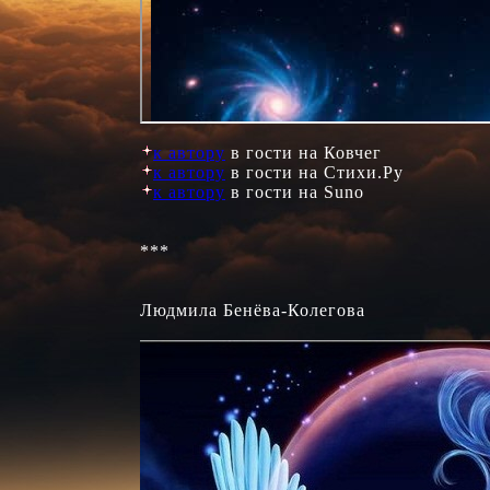
к автору
к автору
к автору
 в гости на Suno

***

Людмила Бенёва-Колегова
