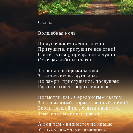
Сказка

Волшебная ночь

На душе восторженно и юно…

Притушите, притушите все огни! -

Светит месяц, призрачно и чудно

Освещая избы и плетни.

Тишина насторожила уши.

За калиткою колдует мрак…

Но замри, прислушайся, послушай:

Где-то слышен шорох, или шаг.

Посмотри-ка!.. Серебристым светом

Завороженный, торжественный, немой,

Бродит леший по лесным паркетам,

Заметенным синею травой.

А вон там - виднеется на крыше

У трубы лохматый домовой…
