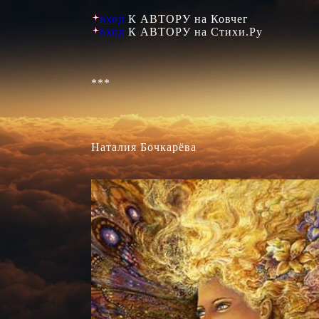
вход
вход
 К АВТОРУ на Стихи.Ру

***

Наталия Бочкарёва
