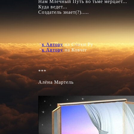
Нам Млечный Путь во тьме мерцает...

Куда ведет...

Создатель знает(?)..... 

к Автору
к Автору
 на Ковчег

***

Алёна Мартель
