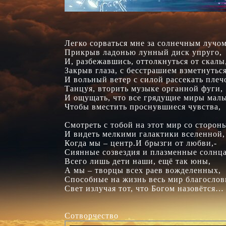
Легко сорваться мне за солнечным лучом,
Прикрыв ладонью лунный диск упруго, 

И, разбежавшись, оттолкнуться от скалы, 
Закрыв глаза, с бесстрашием взметнуться 
И вольный ветер с силой рассекать плечо
Танцуя, вторить музыке органной фуги, 

И ощущать, что все грядущие миры малы,
Чтобы вместить проснувшиеся чувства, 

Смотреть с тобой на этот мир со сторон
И видеть мелкими галактики вселенной, 
Когда мы – центр.И брызги от любви,- 

Сиянные созвездия и плазменные солнца,
Всего лишь дети наши, ещё так юны, 

А мы – творцы всех раев вожделенных, 

Способные на жизнь весь мир благослови
Свет излучая тот, что Богом назовётся… 