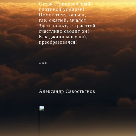
Сулак стремительный

плотиной усмирён!

Помог тому каньон,

где, сжатый, мчался -

Здесь пользу с красотой

счастливо сводит он!

Как джинн могучий,

преобразовался!

***

Александр Савостьянов
