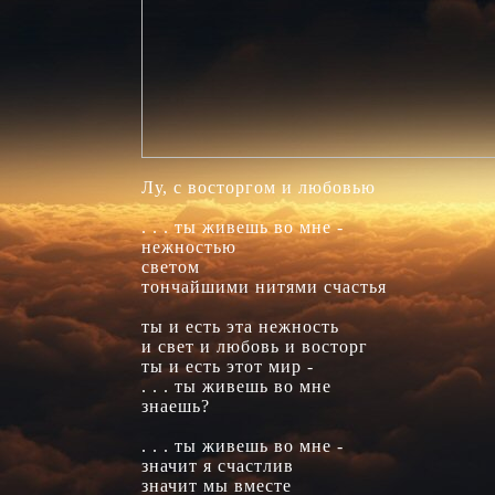
Лу, с восторгом и любовью

. . . ты живешь во мне -

нежностью

светом

тончайшими нитями счастья

ты и есть эта нежность

и свет и любовь и восторг

ты и есть этот мир -

. . . ты живешь во мне

знаешь?

. . . ты живешь во мне -

значит я счастлив

значит мы вместе
