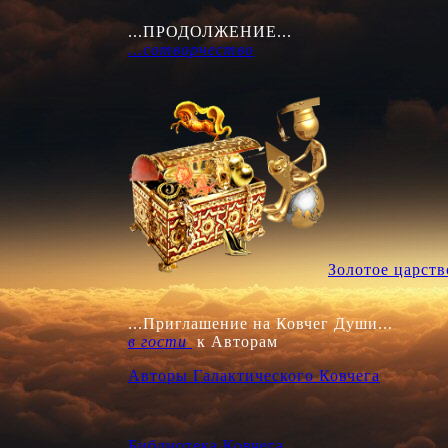
...сотворчество
Золотое царств
в гости 
Авторы Галактического Ковчега
Библиотека Ковчега