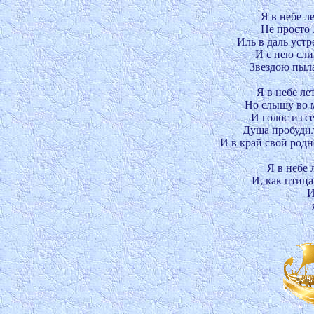
Я в небе л
Не просто 
Иль в даль устр
И с нею сли
Звездою пыла
Я в небе ле
Но слышу во м
И голос из се
Душа пробудила
И в край свой родно
Я в небе 
И, как птица
И
         