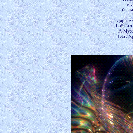
Не у
И безна
Дари же
Любя и ть
А Музы
Тебе. Х