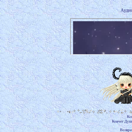
Аудио
Ко
Ковчег Ду
Возвра