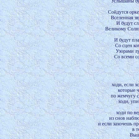
Услышаны буд
Сойдутся оркес
Вселенная зву
И будут сл
Великому Солнц
И будут пл
Со сцен ко
Узорами лу
Со всеми с
ходи, если х
которые ч
по жемчугу 
ходи, упи
ходи по ве
из снов наблю
и если захочешь пр
в т
Выш