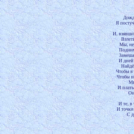
Дожд
Я постуч
И, взявшис
Взлети
Мы, неб
Подним
Замеша
И дней 
Найдё
Чтобы в 
Чтобы на
Мы
И плать
Он
И те, в
И точки 
С д