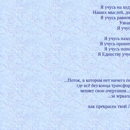
Я учусь на ход
Наших мыслей, до
Я учусь равно
Узнав
Я учус
Я учусь нахо
Я учусь прини
Я учусь пони
Я Единству учус
...Поток, в котором нет ничего п
где всё без конца трансфор
меняет свои очертания...
...за зерка
как прекрасен твой Л