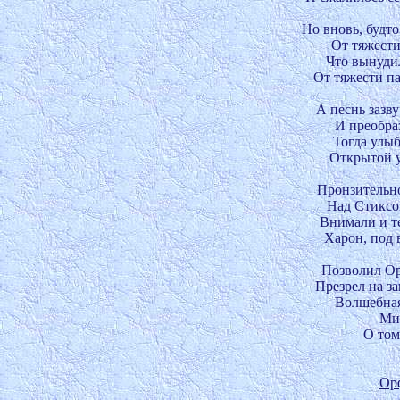
Но вновь, будто
От тяжести
Что вынудил
От тяжести п
А песнь зазву
И преобраз
Тогда улыб
Открытой у
Пронзительно
Над Стиксом
Внимали и те
Харон, под 
Позволил Ор
Презрел на з
Волшебная 
Мир
О том
Ор