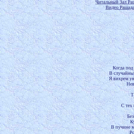
Читальный Зал Ра
Видео Рашад
Когда под 
В случайный
Я вихрем увл
Нев
Т
С тех 
Без
Ку
В пучине ми
Ро