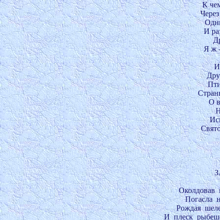
К чем
Через
Одни
И ра
Др
Я ж 
И
Друз
Пти
Стран
О в
Н
Исп
Свято
	ЗАКАТ,  (ФЕАНО)  

Околдовав  
Погасла  н
Рождая  шеле
И  плеск  рыбеше