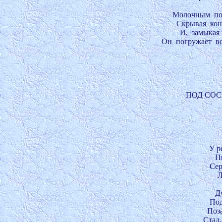
Молочным  пол
Скрывая  конт
И,  замыкая 
Он  погружает  вс
ПОД СОСН
У р
Пы
Сер
Л
Ду
Под
Поза
Стал,