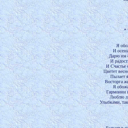
* 
Я обо
И осень
Дарю им о
И радост
И Счастье с
Цветет весно
Пылает я
Восторга жи
Я обожа
Гармонии и
Люблю лю
Улыбками, так
Бывает в жи