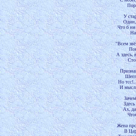
Пора
У стар
Один, 
Что б ни
На
"Всем звё
Пок
А здесь, 
Стои
Признаю
Шепта
Но тсс!.
И мысль
Зачем
Здесь 
Ах, да
Чтоб
Жена прос
В Царё