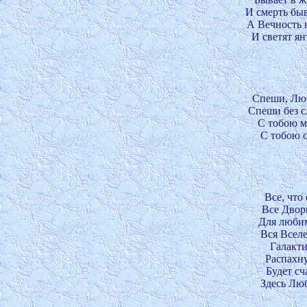
И смерть быв
А Вечность н
И светят ян
Спеши, Любо
Спеши без сл
С тобою мы
С тобою с
Все, что 
Все Двор
Для любим
Вся Вселе
Галакти
Распахну
Будет сч
Здесь Люб