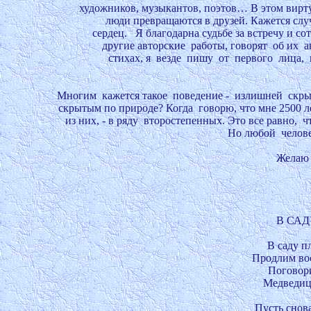
художников, музыкантов, поэтов… В этом вирту
люди превращаются в друзей. Кажется случа
сердец.   Я благодарна судьбе за встречу и с
другие авторские  работы, говорят  об их  а
стихах, я  везде  пишу  от  первого  лица, 
Многим  кажется такое  поведение -  излишней  скрытн
скрытым по природе? Когда  говорю, что мне 2500 лет,
из них, - в ряду  второстепенных. Это все равно,  чт
Но любой  человек
В САДУ
В саду пл
Продлим вост
Поговори
Медведица
Пусть снова