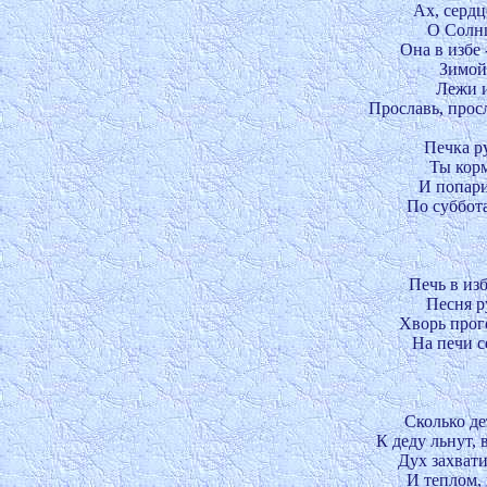
Ах, сердце
О Солнц
Она в избе 
Зимой 
Лежи и
Прославь, просл
Печка ру
Ты корм
И попарит
По суббота
Печь в изб
Песня ру
Хворь прого
На печи се
Сколько дет
К деду льнут, в
Дух захвати
И теплом, 