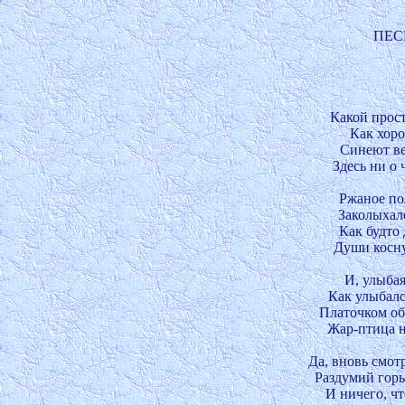
ПЕСН
Какой прост
Как хоро
Синеют ве
Здесь ни о ч
Ржаное пол
Заколыхалс
Как будто 
Души коснул
И, улыбая
Как улыбался
Платочком обл
Жар-птица н
Да, вновь смот
Раздумий горь
И ничего, чт