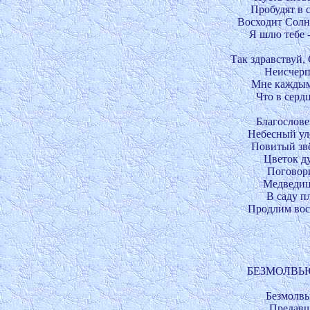
Пробудят в с
Восходит Солнце
Я шлю тебе -
Так здравствуй, 
Неисчерпа
Мне каждым 
Что в сердц
Благословен
Небесный уле
Повитый звёз
Цветок ду
Поговори
Медведица
В саду пл
Продлим вост
БЕЗМОЛВЬ
Безмолвь
Предавши