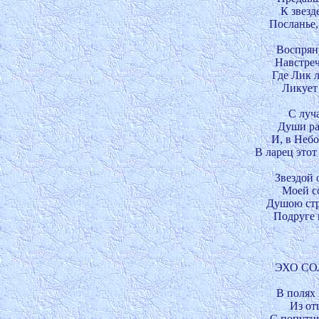
К звезд
Посланье, 
Воспрян
Навстреч
Где Лик л
Ликует 
С луча
Души ра
И, в Небо
В ларец этот
Звездой 
Моей с
Душою стр
Подруге 
ЭХО СО
В полях 
Из от
С попутны