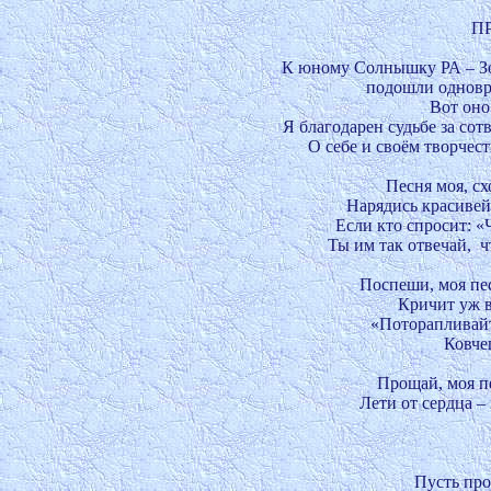
П
    К юному Солнышку РА – Зо
подошли одновре
Вот оно 
Я благодарен судьбе за сот
О себе и своём творчест
 Песня моя, сх
Нарядись красивей
Если кто спросит: «Ч
Ты им так отвечай, 
Поспеши, моя пес
Кричит уж в
«Поторапливайте
Ковчег
Прощай, моя пе
Лети от сердца – к
Пусть пром