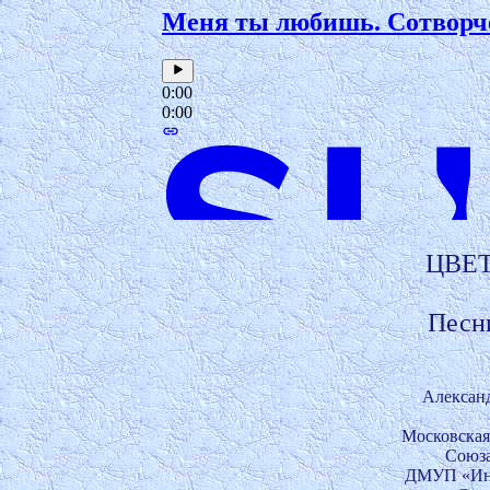
   ЦВ
  Песн
   Алекса
Московская 
 Союза
ДМУП «Инф