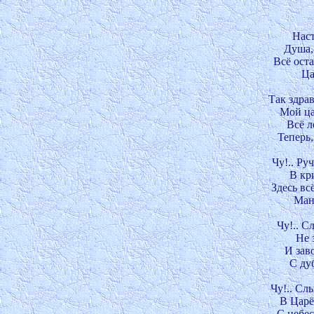
Наст
Душа, 
Всё оста
Ца
Так здрав
Мой ца
Всё л
Теперь, 
Чу!.. Ру
В кри
Здесь всё
МанИ
Чу!.. С
Не 
И заво
С дуб
Чу!.. Сл
В Царёв
С небес