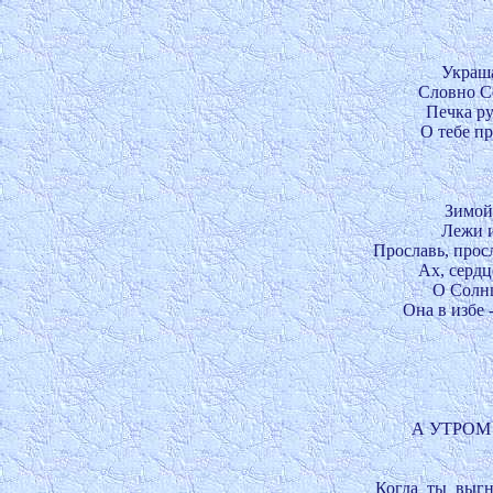
Украша
Словно Со
Печка ру
О тебе п
Зимой 
Лежи и
Прославь, просл
Ах, сердце
О Солнц
Она в избе -
А УТРОМ 
Когда  ты  выгн