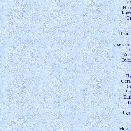
Г
Низ
Ковч
Ст
Не ис
Светлой 
П
Отр
Омол
Пу
Оста
Сп
Чт
Ещё
В
Буд
Мой п