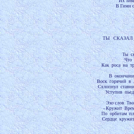
Их лико
В Гимн о
ТЫ   СКАЗАЛ 
Ты  ск
Что  
Как  роса  на  
В  окончании
Воск  горячий  в 
Схлопнул  ставни 
Уступив  пье
Эхо слов  Твои
- Кружит  Врем
По  орбитам  пл
Сердце  кружит