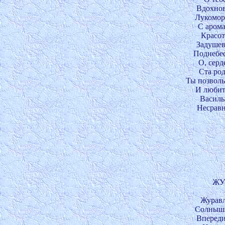
Вдохнов
Лукоморн
С арома
Красот
Задушев
Поднебес
О, серд
Ста род
Ты позволь 
И любить
Василь
Несравн
ЖУР
Журавли
Солнышк
Впереди