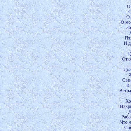
О 
О
О 
О мо
Зо
Пт
И д
Г
Откл
Дож
Ж
Свис
В 
Ветра
Хо
Накры
Д
Рабо
Что ж
Спе