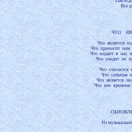
Там отдо
Все ро
ЧТО    Я
Что  является  по
Что  приносит  нам  
Что  кидает  в  нас  
Что  уходит  не  пр
Что  считается  
Что  событья  о
Что  является  лю
Что  вне  времени 
ОБНОВЛЕН
Из музыкально