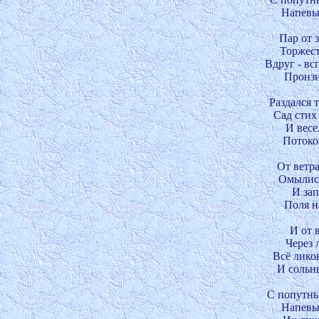
Напевы 
Пар от з
Торжест
Вдруг - всп
Пронзил
Раздался т
Сад стих 
И весе
Потоком
От ветра
Омылись
И зап
Поля н
И от 
Через л
Всё ликов
И сольны
С попутны
Напевы 