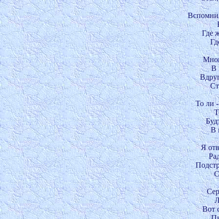
Вспомнило
Где ж
Гд
Мног
В 
Вдруг
Ст
То ли 
Т
Буд
В 
Я отв
Рад
Подстр
С
Сер
Л
Вот 
Пы