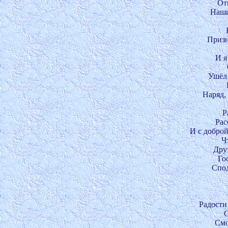
Отм
Наши
Призн
И я
Ушёл 
Наряд,
Р
Рас
И с доброй
Ч
Друз
Гос
Спод
Радости 
О
Смо