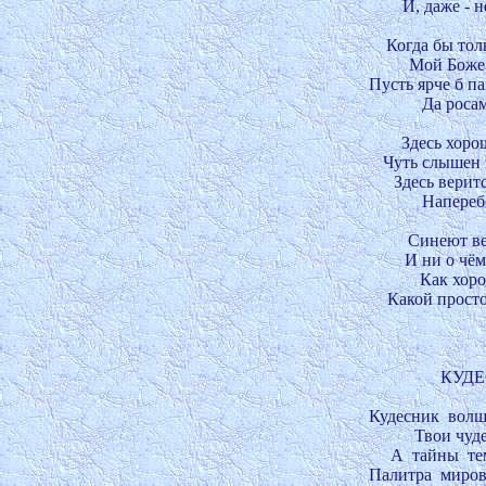
И, даже - н
Когда бы толь
Мой Боже, 
Пусть ярче б п
Да росам
Здесь хорош
Чуть слышен к
Здесь веритс
Наперебо
Синеют ве
И ни о чём
Как хоро
Какой простор
КУДЕ
Кудесник  волш
Твои чудес
А  тайны  те
Палитра  миров 