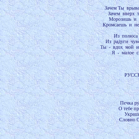
Зачем Ты  врыва
Зачем  вверх  
Морозишь  и  
Кромсаешь  и  н
Из  полюса 
Из  радуги  чув
Ты  -  вдох  мой 
Я  -  малое  
РУССКО
Печка ру
О тебе п
Украша
Словно Со