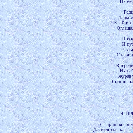
Их не
Ради
Дальне
Край таи
Оглашал
Позад
И пус
Оста
Славят 
Впереди
Их не
Журавли
Солнце нам
Я  ПР
Я   пришла – в ни
Да  исчезла,  как   ка