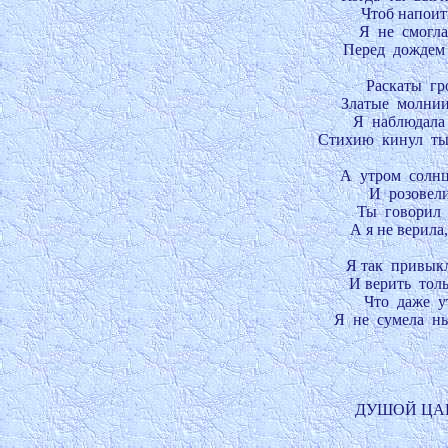
Чтоб напоить
Я  не  смогла
Перед  дождем 
Раскаты  гр
Златые  молнии
Я  наблюдала 
Стихию  кинул  ты
А  утром  солнц
И  розовели
Ты  говорил  
А я не верила,
Я так  привыкл
И верить  толь
Что  даже  у
Я  не  сумела  н
ДУШОЙ ЦАРЁ