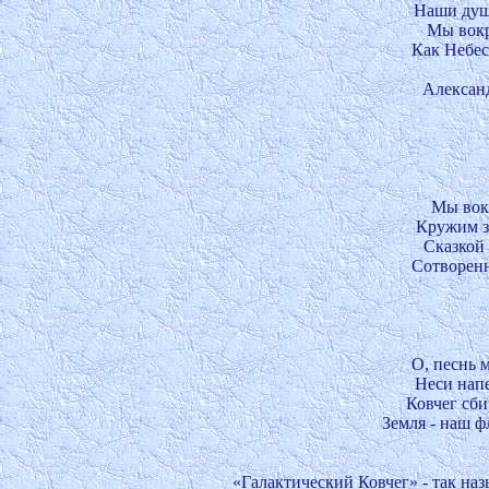
Наши души
Мы вокру
Как Небес
Мы вокр
Кружим з
Сказкой 
Сотворенн
О, песнь м
Неси напе
Ковчег сби
Земля - наш ф
        «Галактический Ковчег» - так на