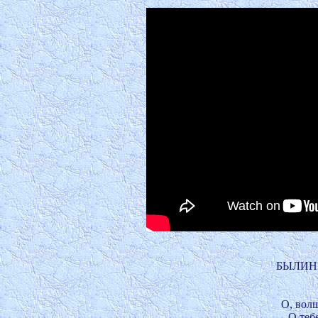
БЫЛИННА
О, волш
О тебе