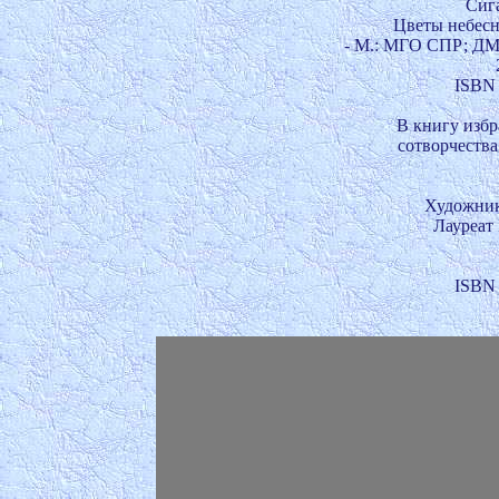
Сига
Цветы небесны
- М.: МГО СПР; ДМ
ISBN 
                      В кни
                      сотвор
Художник
Лауреат
ISBN 