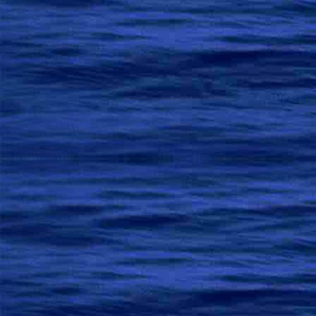
Последний  первым  с
Волшебным  зеркал
Пренебрегающий  
И,  растворившись  в
… сам 
Подобна  воде  д
Собою  даря, 
Течет  неустанн
Похожа  на  Дао
И  тот,  кто  в  
С  людьми  дружелю