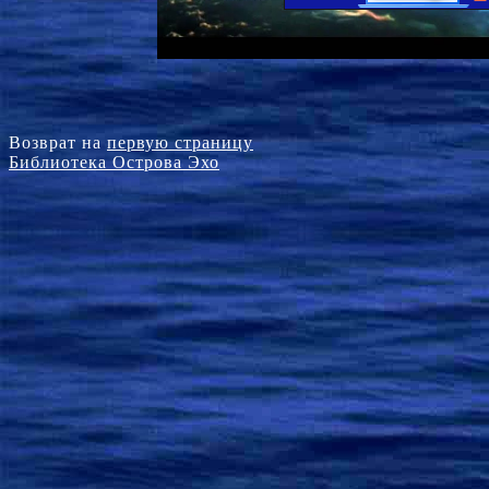
Мудрый  народ
Так,  что  жел
Волю  направи
Сам  в  недея
Возврат на
первую страницу
Библиотека Острова Эхо
… ми
Неисчерпа
О,  Глубоча
В  каждой  пылин
И  в  хаотичнос
Чье  порожден
Дао  предшест