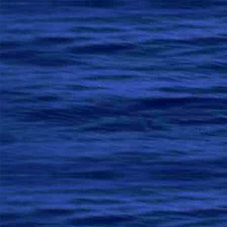
Коль  знатный  кич
То  сам  и  бед
Коль  дело  закон
И  Дао  зако
… закону 
Когда  душа  и 
То  как  же  можно
Коль  мягким  сделать  
А  заблуждаться ль  мож
Любя  народом  упр
А  катаклизмы  все
Когда  ты  с  мягкос