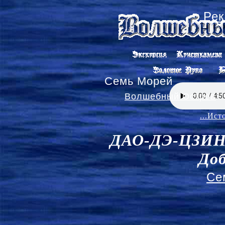
Сайт со
Волшебный Остров
Семь Морей
...Исто
ДАО-ДЭ-ЦЗИН 
До
Семь Ко
ЭХО