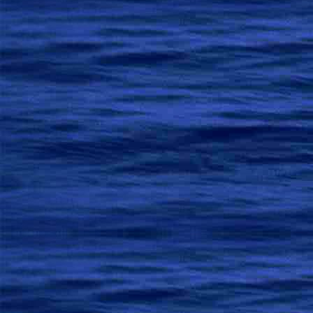
Все  превращенья  
Глазам  физическим
А  глубочайшее  - 
Суть  б
Все  зве
… все  зве
Земля  и  Небо
Что  все  свершают
И,  значит,  мог
Все  
Гарм
Мудрец  себя поста
Но  в  бесконечности 