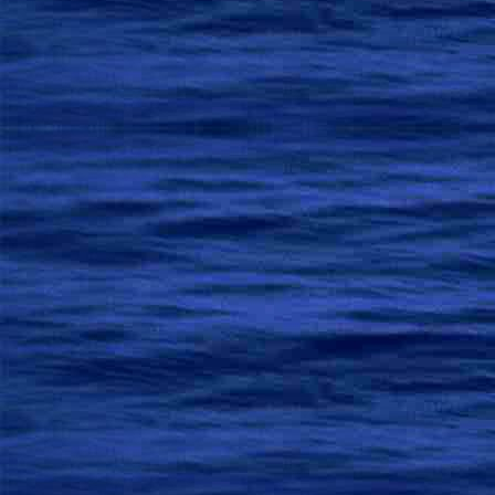
Что  внутренним  с
Он  время  и  м
Всегда  своевр
Дела  безгранич
Слова  доверител
И  нет  в нем  со
Он  словно  вода
И,  значит,  оши
…ошибок  у
Зачем  устремляться
Иллюзии?  Лучш
Коль  острым  стуча
А  копящий  злато