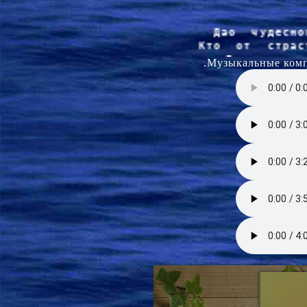
Дао  чудесно
Кто  от  страс
Дао    коне
Страсти  и  в
.Музыкальные ком
То  и другое 
Две  глубоча
Место  касан
Дверь,  где  еди
…где  единст
Если  узнают, 