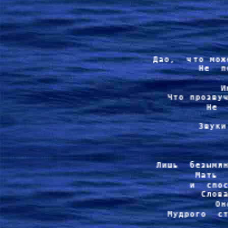
Дао,  что мож
Не  п
И
Что прозвуч
Не  
Звуки
Лишь  безымян
Мать  
и  спос
Слова
Он
Мудрого  ст