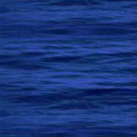
… Дао  предшес
Земля  и  Небо  
Всем  существам  даю
Желать  и  действов
Наимудрейший  люд
Кузнечный  мех  между
В  его  движени
Кто  без  умолку  г
Лишь  соблюдая  меру
… соблюдая  меру, 