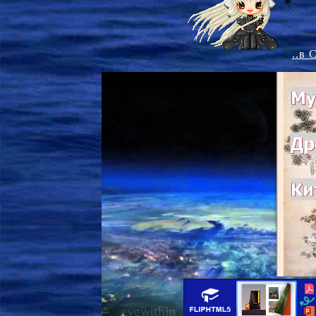
..в
…он  
Если  умнейши
То  иссякаю
Дар, драгоценно
Кражи  исчезну
Коль не  показы
Не  укорять  
То  и  сердца  
Знания, страсти 