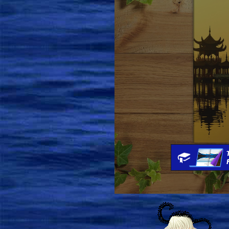
То  безобраз
Если  добро, 
Трудное  с  лег
Так  порожда
Небытие
След  и  причин
Мудрый  в  Неде
Учит  без  слов
Не  обладает
Зная,  не  в
В  Дао  един