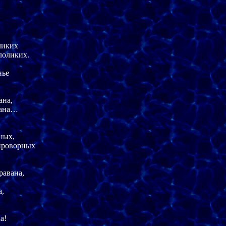
иких

оликих.

ье

на,

ана…

ых,

проворных

авана,

,

!
