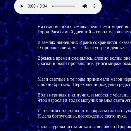
На семи великих землях средь Семи морей вел
Город Рага самый древний – город магов светл
В землях нынешних Ирана сохраняется  сказан
О пророке света, маге  Заратустре и деянье.

Времена времён сменялись, словно волны океа
Сказки в были проявлялись, унося мираж обм
Маги светлые в те годы принимали магов чёрн
Словно братьев.  Переходы порождали средь 
Волн игривых и кипучих, и морские ураганы,

Чтоб взросли в годах могучих знанья света Атр
И течения подводны, что сокрыты глаз и слуха
И дела богоугодны, возрожденье свято духа.

Сколь суровы испытанья для великого Пророка