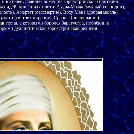
 писателей. Главные божества зороастрийского пантеона 

ых идей, лишённых плоти: Ахура-Мазда (мудрый господин), 

лость), Амертат (бессмертие), Воху Мана (добрая мысль), 

мати (святое смирение), Сраоша (послушание). 

нтеона, с которыми боролся Заратустра, поблёкли и 

торыми дуалистическая зороастрийская религия 
