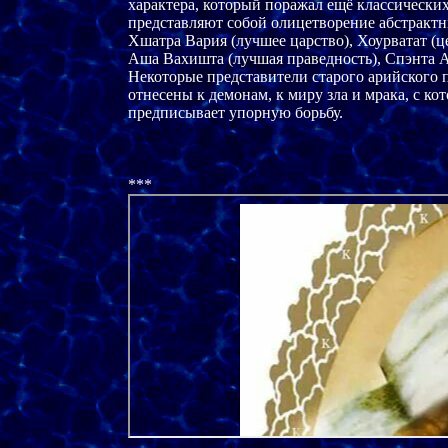
характера, который поражал ещё классических
представляют собой олицетворение абстрактн
Хшатра Вария (лучшее царство), Хоурватат (це
Аша Вахишта (лучшая праведность), Спэнта Ар
Некоторые представители старого арийского па
отнесены к демонам, к миру зла и мрака, с ко
предписывает упорную борьбу.
