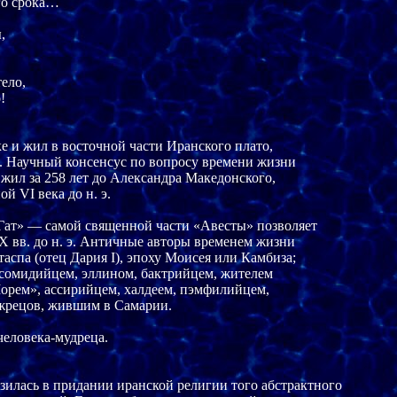
го срока…



ело,



е и жил в восточной части Иранского плато, 

. Научный консенсус по вопросу времени жизни

жил за 258 лет до Александра Македонского,

 VI века до н. э.

Гат» — самой священной части «Авесты» позволяет 

X вв. до н. э. Античные авторы временем жизни 

спа (отец Дария I), эпоху Моисея или Камбиза; 

сомидийцем, эллином, бактрийцем, жителем 

рем», ассирийцем, халдеем, пэмфилийцем, 

 жрецов, жившим в Самарии.

человека-мудреца.

зилась в придании иранской религии того абстрактного 
