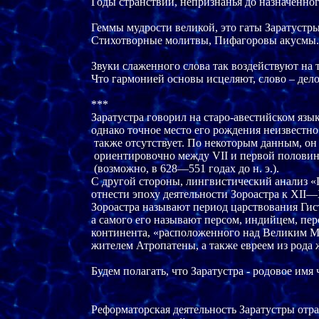
Годы странствий, непризнанья до назначенно
Геммы мудрости великой, это гаты Заратустры,
Стихотворные молитвы, Пифагоровы акусмы.

Звуки слаженного слова так воздействуют на т
Что гармонией основы исцеляют, слово – дело!
***

Заратустра говорил на старо-авестийском язык
однако точное место его рождения неизвестно
 также отсутствует. По некоторым данным, он 
 ориентировочно между VII и первой половиной
 (возможно, в 628—551 годах до н. э.). 

С другой стороны, лингвистический анализ «
отнести эпоху деятельности Зороастра к XII—
Зороастра называют период царствования Гиста
а самого его называют персом, индийцем, пер
континента, «расположенного над Великим Мо
жителем Атропатены, а также евреем из рода
Будем полагать, что Заратустра - родовое имя 
Реформаторская деятельность Заратустры отра